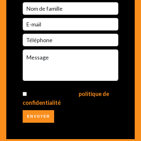
J’ai lu et j'accepte la
politique de
confidentialité
de ce site
ENVOYER