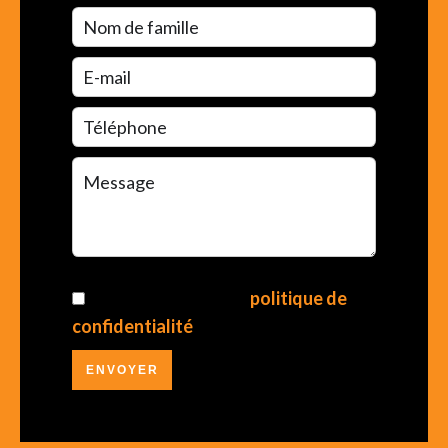
J’ai lu et j'accepte la
politique de
confidentialité
de ce site
ENVOYER