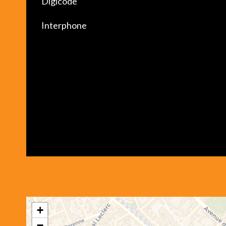
Digicode
Interphone
+
−