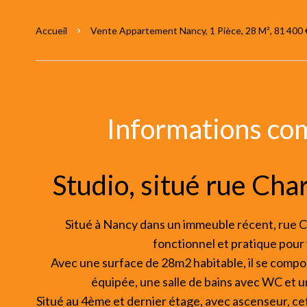
Accueil
Vente Appartement Nancy, 1 Pièce, 28 M², 81 400 
Informations co
Studio, situé rue Cha
Situé à Nancy dans un immeuble récent, rue Ch
fonctionnel et pratique pour 
Avec une surface de 28m2 habitable, il se compo
équipée, une salle de bains avec WC et u
Situé au 4ème et dernier étage, avec ascenseur, cet