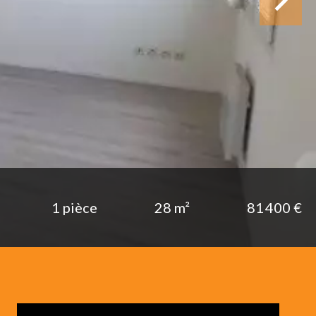
1 pièce
28 m²
81 400 €