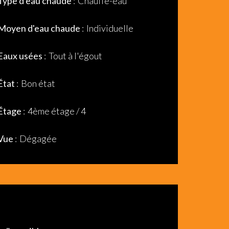
Type d'eau chaude
Chauffe-eau
Moyen d'eau chaude
Individuelle
Eaux usées
Tout à l'égout
État
Bon état
Étage
4ème étage / 4
Vue
Dégagée