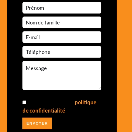
J’ai lu et j'accepte la
politique
de confidentialité
de ce site
ENVOYER