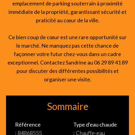
emplacement de parking souterrain à proximité
immédiate de la propriété, garantissant sécurité et
praticité au cœur de la ville.
Ce bien coup de cœur est une rare opportunité sur
le marché. Ne manquez pas cette chance de
façonner votre futur chez-vous dans un cadre
exceptionnel. Contactez Sandrine au 06 29 89 41 89
pour discuter des différentes possibilités et
organiser une visite.
Sommaire
Référence
Type d'eau chaude
84868555
Chauffe-eau